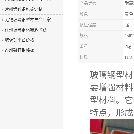
产品优势
耐高
玻璃钢盖板
常州镀锌钢格板定制
颜色
黄色
无锡玻璃钢型材生产厂家
抗压强度
强
徐州玻璃钢格栅多少钱
规格
150*
玻璃钢平台价格
重量
2kg
泰州镀锌钢格板
材质
FPR
玻璃钢型材
要增强材料
型材料。它
特点，形成