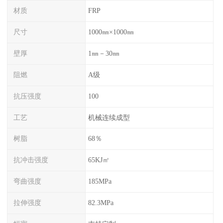
材质
FRP
尺寸
1000㎜×1000㎜
壁厚
1㎜－30㎜
阻燃
A级
抗压强度
100
工艺
机械连续成型
树脂
68％
抗冲击强度
65KJ㎡
弯曲强度
185MPa
拉伸强度
82.3MPa