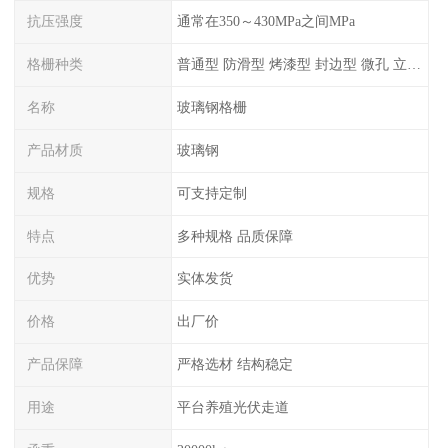
抗压强度
通常在350～430MPa之间MPa
格栅种类
普通型 防滑型 ‌烤漆型 封边型 ‌微孔 立体 加砂覆面型 平面型
名称
玻璃钢格栅
产品材质
玻璃钢
规格
可支持定制
特点
多种规格 品质保障
优势
实体发货
价格
出厂价
产品保障
严格选材 结构稳定
用途
平台养殖光伏走道