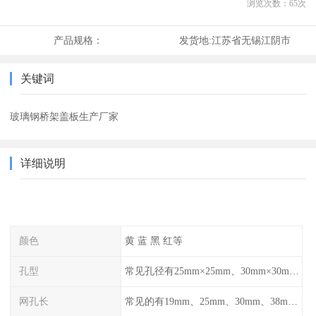
浏览次数：
65
次
产品规格：
发货地:
江苏省无锡江阴市
关键词
玻璃钢桥架盖板生产厂家
详细说明
颜色
黄 蓝 黑 红等
孔型
常见孔径有25mm×25mm、30mm×30mm、38mm×38mm等,
网孔长
常见的有19mm、25mm、30mm、38mm和50mm等