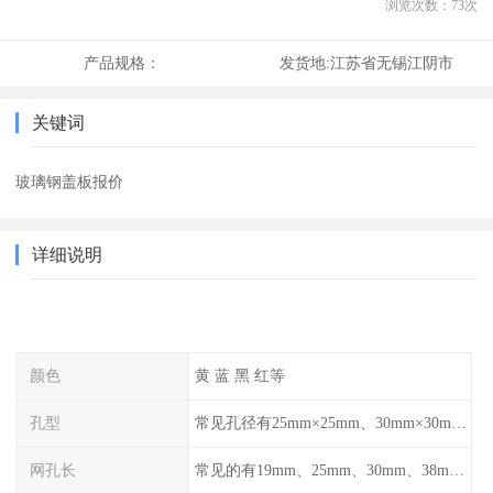
浏览次数：
73
次
产品规格：
发货地:
江苏省无锡江阴市
关键词
玻璃钢盖板报价
详细说明
颜色
黄 蓝 黑 红等
孔型
常见孔径有25mm×25mm、30mm×30mm、38mm×38mm等,
网孔长
常见的有19mm、25mm、30mm、38mm和50mm等