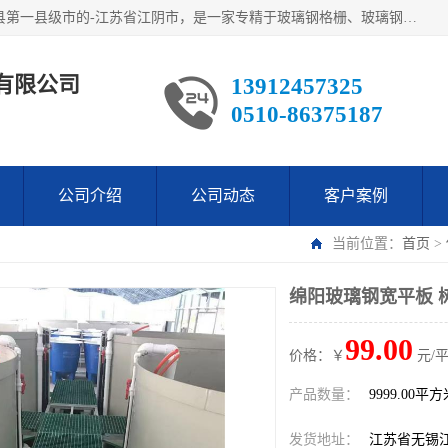
江阴市翔鼎复合材料有限公司,位于美丽富饶的中国经济百强县第一县级市的-江苏省江阴市，是一家专精于玻璃钢格栅、玻璃钢新材料,镀锌钢格板，机械设备生产制造及研发的科技型企业；公司产品已销往了世界多个国家和地区，公司人决心加倍努力愿与广大社会同仁精诚合作共创辉煌！
有限公司
13912457325
0510-86375187
公司介绍
公司动态
客户案例
当前位置：
首页
>
绵阳玻璃钢宽平板 
99.00
价格：￥
元/
产品数量：
9999.00平
发货地址：
江苏省无锡