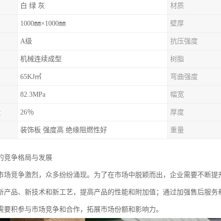
白 绿 灰
材质
1000㎜×1000㎜
壁厚
A级
抗压强度
机械连续成型
树脂
65KJ㎡
弯曲强度
82.3MPa
幅宽
量
26％
厚度
装饰板 强度高 绝缘阻燃性好
重量
的竞争格局与发展
市场竞争激烈，众多纷纷涌现。为了在市场中脱颖而出，企业需要不断提
新产品、新技术和新工艺，提高产品的性能和附加值；通过加强售后服务
需要积参与市场竞争和合作，拓展市场份额和影响力。