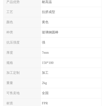
产品优势
耐高温
工艺
拉挤成型
颜色
黄色
种类
玻璃钢圆棒
抗压强度
强
厚度
7mm
规格
150*100
加工定制
加工
重量
2kg
可售卖地
全国
材质
FPR