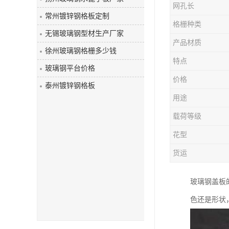
网孔长
玻璃钢盖板
常州镀锌钢格板定制
格栅种类
无锡玻璃钢型材生产厂家
产品材质
徐州玻璃钢格栅多少钱
特点
玻璃钢平台价格
价格
泰州镀锌钢格板
用途
载荷等级
花型
货运
玻璃钢盖板
色还是形状