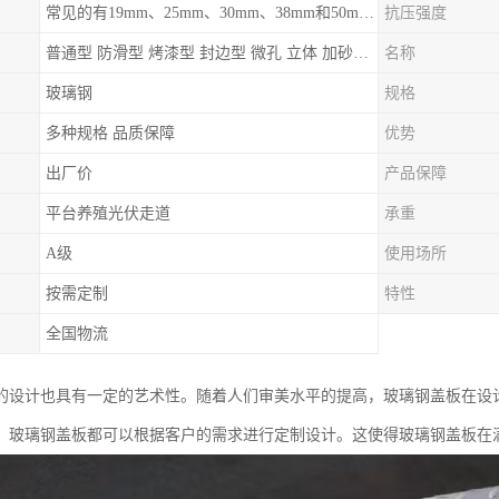
常见的有19mm、25mm、30mm、38mm和50mm等
抗压强度
普通型 防滑型 ‌烤漆型 封边型 ‌微孔 立体 加砂覆面型 平面型
名称
玻璃钢
规格
多种规格 品质保障
优势
出厂价
产品保障
平台养殖光伏走道
承重
A级
使用场所
按需定制
特性
全国物流
的设计也具有一定的艺术性。随着人们审美水平的提高，玻璃钢盖板在设
，玻璃钢盖板都可以根据客户的需求进行定制设计。这使得玻璃钢盖板在