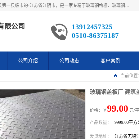
江阴市翔鼎复合材料有限公司,位于美丽富饶的中国经济百强县第一县级市的-江苏省江阴市，是一家专精于玻璃钢格栅、玻璃钢新材料,镀锌钢格板，机械设备生产制造及研发的科技型企业；公司产品已销往了世界多个国家和地区，公司人决心加倍努力愿与广大社会同仁精诚合作共创辉煌！
有限公司
13912457325
0510-86375187
公司介绍
公司动态
客户案例
当前位置
玻璃钢盖板厂 建筑
99.00
价格：￥
元/
产品数量：
9999.00平
发货地址：
江苏省无锡