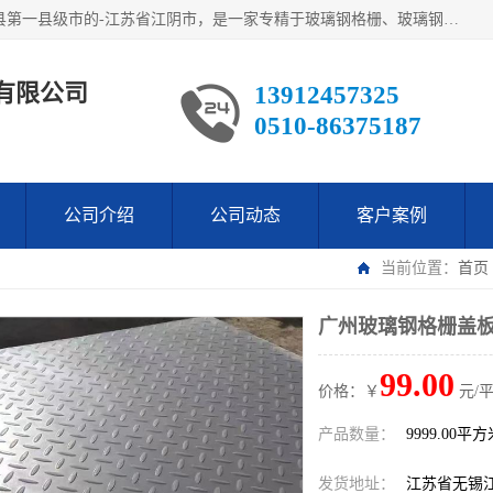
江阴市翔鼎复合材料有限公司,位于美丽富饶的中国经济百强县第一县级市的-江苏省江阴市，是一家专精于玻璃钢格栅、玻璃钢新材料,镀锌钢格板，机械设备生产制造及研发的科技型企业；公司产品已销往了世界多个国家和地区，公司人决心加倍努力愿与广大社会同仁精诚合作共创辉煌！
有限公司
13912457325
0510-86375187
公司介绍
公司动态
客户案例
当前位置：
首页
广州玻璃钢格栅盖板
99.00
价格：￥
元/
产品数量：
9999.00平
发货地址：
江苏省无锡