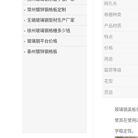
网孔长
玻璃钢盖板
常州镀锌钢格板定制
格栅种类
无锡玻璃钢型材生产厂家
产品材质
徐州玻璃钢格栅多少钱
特点
玻璃钢平台价格
价格
泰州镀锌钢格板
用途
载荷等级
花型
货运
玻璃钢盖板
使其在使用
学稳定性。