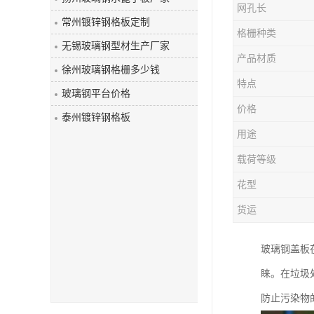
网孔长
玻璃钢盖板
常州镀锌钢格板定制
格栅种类
无锡玻璃钢型材生产厂家
产品材质
徐州玻璃钢格栅多少钱
特点
玻璃钢平台价格
价格
泰州镀锌钢格板
用途
载荷等级
花型
货运
玻璃钢盖板
睐。在垃圾
防止污染物