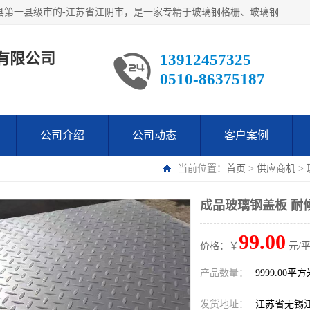
江阴市翔鼎复合材料有限公司,位于美丽富饶的中国经济百强县第一县级市的-江苏省江阴市，是一家专精于玻璃钢格栅、玻璃钢新材料,镀锌钢格板，机械设备生产制造及研发的科技型企业；公司产品已销往了世界多个国家和地区，公司人决心加倍努力愿与广大社会同仁精诚合作共创辉煌！
有限公司
13912457325
0510-86375187
公司介绍
公司动态
客户案例
当前位置：
首页
>
供应商机
>
成品玻璃钢盖板 耐
99.00
价格：￥
元/
产品数量：
9999.00平
发货地址：
江苏省无锡