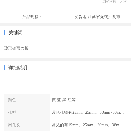
浏览次数：
54
次
产品规格：
发货地:
江苏省无锡江阴市
关键词
玻璃钢薄盖板
详细说明
颜色
黄 蓝 黑 红等
孔型
常见孔径有25mm×25mm、30mm×30mm、38mm×38mm等,
网孔长
常见的有19mm、25mm、30mm、38mm和50mm等