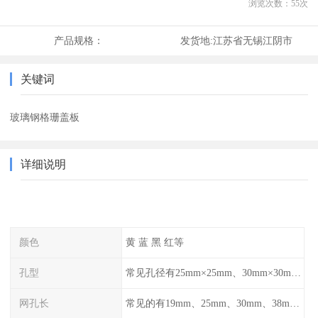
浏览次数：
55
次
产品规格：
发货地:
江苏省无锡江阴市
关键词
玻璃钢格珊盖板
详细说明
颜色
黄 蓝 黑 红等
孔型
常见孔径有25mm×25mm、30mm×30mm、38mm×38mm等,
网孔长
常见的有19mm、25mm、30mm、38mm和50mm等