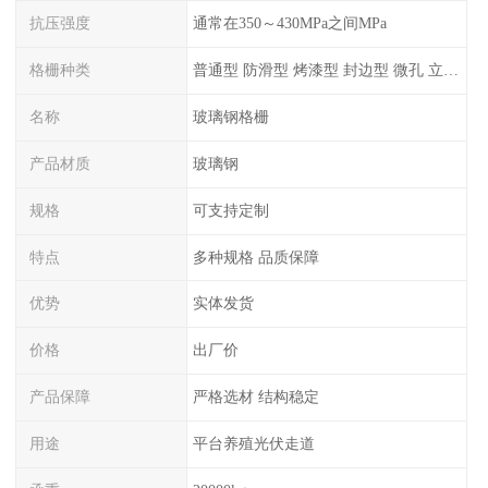
抗压强度
通常在350～430MPa之间MPa
格栅种类
普通型 防滑型 ‌烤漆型 封边型 ‌微孔 立体 加砂覆面型 平面型
名称
玻璃钢格栅
产品材质
玻璃钢
规格
可支持定制
特点
多种规格 品质保障
优势
实体发货
价格
出厂价
产品保障
严格选材 结构稳定
用途
平台养殖光伏走道