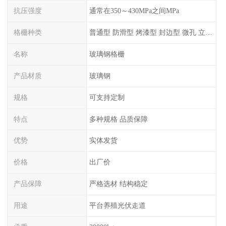
抗压强度
通常在350～430MPa之间MPa
格栅种类
普通型 防滑型 ‌烤漆型 封边型 ‌微孔 立体 加砂覆面型 平面型
名称
玻璃钢格栅
产品材质
玻璃钢
规格
可支持定制
特点
多种规格 品质保障
优势
实体发货
价格
出厂价
产品保障
严格选材 结构稳定
用途
平台养殖光伏走道