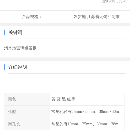
浏览次数：
70
次
产品规格：
发货地:
江苏省无锡江阴市
关键词
污水池玻璃钢盖板
详细说明
颜色
黄 蓝 黑 红等
孔型
常见孔径有25mm×25mm、30mm×30mm、38mm×38mm等,
网孔长
常见的有19mm、25mm、30mm、38mm和50mm等