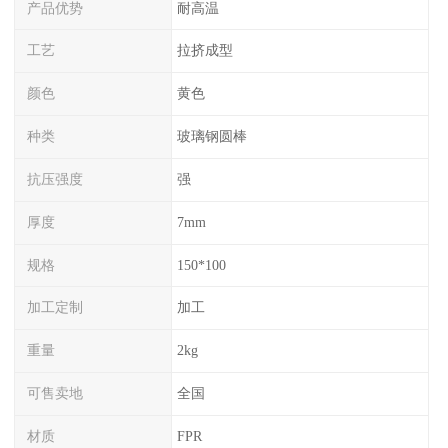
产品优势
耐高温
工艺
拉挤成型
颜色
黄色
种类
玻璃钢圆棒
抗压强度
强
厚度
7mm
规格
150*100
加工定制
加工
重量
2kg
可售卖地
全国
材质
FPR