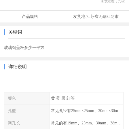
浏览次数：
70
次
产品规格：
发货地:
江苏省无锡江阴市
关键词
玻璃钢盖板多少一平方
详细说明
颜色
黄 蓝 黑 红等
孔型
常见孔径有25mm×25mm、30mm×30mm、38mm×38mm等,
网孔长
常见的有19mm、25mm、30mm、38mm和50mm等