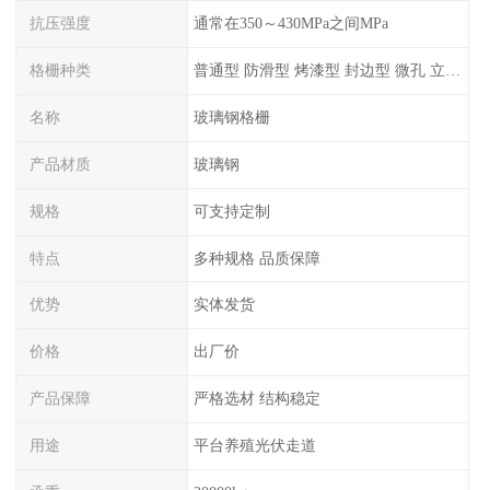
抗压强度
通常在350～430MPa之间MPa
格栅种类
普通型 防滑型 ‌烤漆型 封边型 ‌微孔 立体 加砂覆面型 平面型
名称
玻璃钢格栅
产品材质
玻璃钢
规格
可支持定制
特点
多种规格 品质保障
优势
实体发货
价格
出厂价
产品保障
严格选材 结构稳定
用途
平台养殖光伏走道