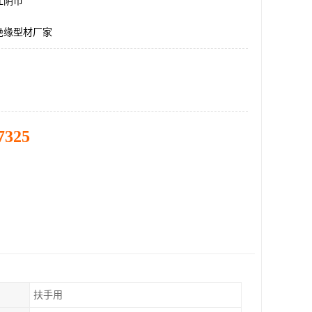
江阴市
绝缘型材厂家
7325
扶手用