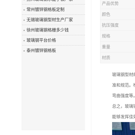
产品优势
玻璃钢盖板
常州镀锌钢格板定制
颜色
无锡玻璃钢型材生产厂家
抗压强度
徐州玻璃钢格栅多少钱
规格
玻璃钢平台价格
重量
泰州镀锌钢格板
材质
玻璃钢型材
准和规范。
弯曲强度等
总之，玻璃
能够发挥佳