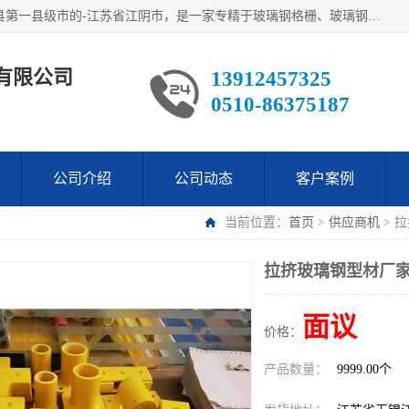
江阴市翔鼎复合材料有限公司,位于美丽富饶的中国经济百强县第一县级市的-江苏省江阴市，是一家专精于玻璃钢格栅、玻璃钢新材料,镀锌钢格板，机械设备生产制造及研发的科技型企业；公司产品已销往了世界多个国家和地区，公司人决心加倍努力愿与广大社会同仁精诚合作共创辉煌！
有限公司
13912457325
0510-86375187
公司介绍
公司动态
客户案例
当前位置：
首页
>
供应商机
> 
拉挤玻璃钢型材厂家
面议
价格：
产品数量：
9999.00个