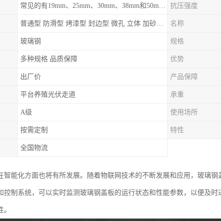
常见的有19mm、25mm、30mm、38mm和50mm等
抗压强度
普通型 防滑型 ‌烤漆型 封边型 ‌微孔 立体 加砂覆面型 平面型
名称
玻璃钢
规格
多种规格 品质保障
优势
出厂价
产品保障
平台养殖光伏走道
承重
A级
使用场所
按需定制
特性
全国物流
在智能化方面也将有所发展。随着物联网技术的不断发展和应用，玻璃钢
和控制系统，可以实时监测玻璃钢盖板的运行状态和性能参数，以便及时
性。