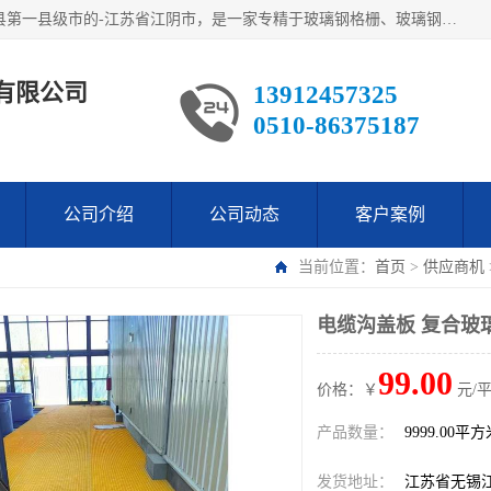
江阴市翔鼎复合材料有限公司,位于美丽富饶的中国经济百强县第一县级市的-江苏省江阴市，是一家专精于玻璃钢格栅、玻璃钢新材料,镀锌钢格板，机械设备生产制造及研发的科技型企业；公司产品已销往了世界多个国家和地区，公司人决心加倍努力愿与广大社会同仁精诚合作共创辉煌！
有限公司
13912457325
0510-86375187
公司介绍
公司动态
客户案例
当前位置：
首页
>
供应商机
电缆沟盖板 复合玻
99.00
价格：￥
元/
产品数量：
9999.00平
发货地址：
江苏省无锡