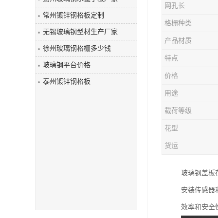
网孔长
玻璃钢盖板
常州镀锌钢格板定制
格栅种类
无锡玻璃钢型材生产厂家
产品材质
徐州玻璃钢格栅多少钱
特点
玻璃钢平台价格
价格
泰州镀锌钢格板
用途
载荷等级
花型
货运
玻璃钢盖板
安装传感器
效率和安全