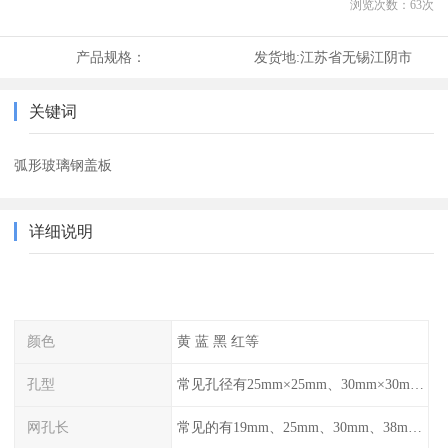
浏览次数：
63
次
产品规格：
发货地:
江苏省无锡江阴市
关键词
弧形玻璃钢盖板
详细说明
颜色
黄 蓝 黑 红等
孔型
常见孔径有25mm×25mm、30mm×30mm、38mm×38mm等,
网孔长
常见的有19mm、25mm、30mm、38mm和50mm等