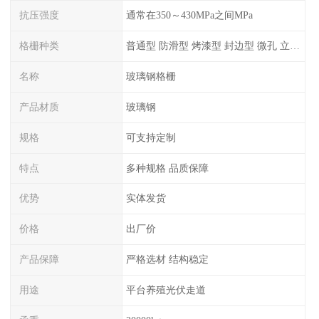
抗压强度
通常在350～430MPa之间MPa
格栅种类
普通型 防滑型 ‌烤漆型 封边型 ‌微孔 立体 加砂覆面型 平面型
名称
玻璃钢格栅
产品材质
玻璃钢
规格
可支持定制
特点
多种规格 品质保障
优势
实体发货
价格
出厂价
产品保障
严格选材 结构稳定
用途
平台养殖光伏走道