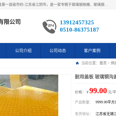
江阴市翔鼎复合材料有限公司,位于美丽富饶的中国经济百强县第一县级市的-江苏省江阴市，是一家专精于玻璃钢格栅、玻璃钢新材料,镀锌钢格板，机械设备生产制造及研发的科技型企业；公司产品已销往了世界多个国家和地区，公司人决心加倍努力愿与广大社会同仁精诚合作共创辉煌！
有限公司
13912457325
0510-86375187
公司介绍
公司动态
客户案例
当前位置：
首页
>
供
耐用盖板 玻璃钢沟
99.00
价格：￥
元/
产品数量：
9999.00平
发货地址：
江苏省无锡