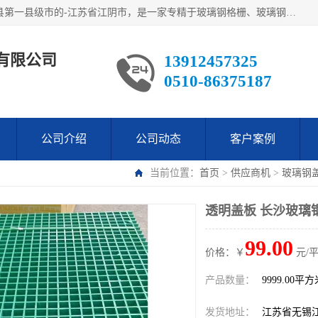
江阴市翔鼎复合材料有限公司,位于美丽富饶的中国经济百强县第一县级市的-江苏省江阴市，是一家专精于玻璃钢格栅、玻璃钢新材料,镀锌钢格板，机械设备生产制造及研发的科技型企业；公司产品已销往了世界多个国家和地区，公司人决心加倍努力愿与广大社会同仁精诚合作共创辉煌！
有限公司
13912457325
0510-86375187
公司介绍
公司动态
客户案例
当前位置：
首页
>
供应商机
>
玻璃钢
透明盖板 长沙玻璃
99.00
价格：￥
元/
产品数量：
9999.00平
发货地址：
江苏省无锡