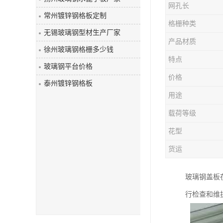
网孔长
玻璃钢盖板
常州镀锌钢格板定制
格栅种类
无锡玻璃钢型材生产厂家
产品材质
徐州玻璃钢格栅多少钱
特点
玻璃钢平台价格
价格
泰州镀锌钢格板
用途
载荷等级
花型
货运
玻璃钢盖板
行检查和维