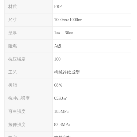
材质
FRP
尺寸
1000㎜×1000㎜
壁厚
1㎜－30㎜
阻燃
A级
抗压强度
100
工艺
机械连续成型
树脂
68％
抗冲击强度
65KJ㎡
弯曲强度
185MPa
拉伸强度
82.3MPa