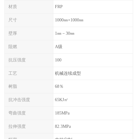
材质
FRP
尺寸
1000㎜×1000㎜
壁厚
1㎜－30㎜
阻燃
A级
抗压强度
100
工艺
机械连续成型
树脂
68％
抗冲击强度
65KJ㎡
弯曲强度
185MPa
拉伸强度
82.3MPa