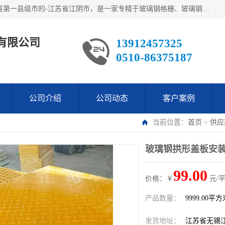
江阴市翔鼎复合材料有限公司,位于美丽富饶的中国经济百强县第一县级市的-江苏省江阴市，是一家专精于玻璃钢格栅、玻璃钢新材料,镀锌钢格板，机械设备生产制造及研发的科技型企业；公司产品已销往了世界多个国家和地区，公司人决心加倍努力愿与广大社会同仁精诚合作共创辉煌！
有限公司
13912457325
0510-86375187
公司介绍
公司动态
客户案例
当前位置：
首页
>
供应
玻璃钢拱形盖板安装
99.00
价格：￥
元/
产品数量：
9999.00平
发货地址：
江苏省无锡