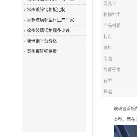
网孔长
玻璃钢盖板
常州镀锌钢格板定制
格栅种类
无锡玻璃钢型材生产厂家
产品材质
徐州玻璃钢格栅多少钱
特点
玻璃钢平台价格
价格
泰州镀锌钢格板
用途
载荷等级
花型
货运
玻璃钢盖板
类型。而在