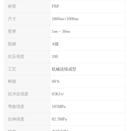
材质
FRP
尺寸
1000㎜×1000㎜
壁厚
1㎜－30㎜
阻燃
A级
抗压强度
100
工艺
机械连续成型
树脂
68％
抗冲击强度
65KJ㎡
弯曲强度
185MPa
拉伸强度
82.3MPa