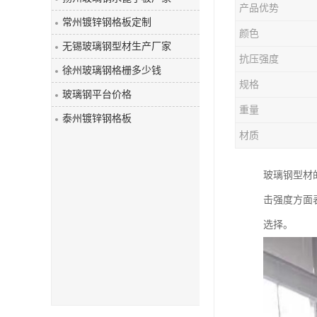
产品优势
玻璃钢盖板
常州镀锌钢格板定制
颜色
无锡玻璃钢型材生产厂家
抗压强度
徐州玻璃钢格栅多少钱
规格
玻璃钢平台价格
重量
泰州镀锌钢格板
材质
玻璃钢型材
击强度方面
选择。