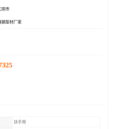
江阴市
璃钢型材厂家
7325
扶手用