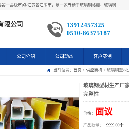
江阴市翔鼎复合材料有限公司,位于美丽富饶的中国经济百强县第一县级市的-江苏省江阴市，是一家专精于玻璃钢格栅、玻璃钢新材料,镀锌钢格板，机械设备生产制造及研发的科技型企业；公司产品已销往了世界多个国家和地区，公司人决心加倍努力愿与广大社会同仁精诚合作共创辉煌！
有限公司
13912457325
0510-86375187
公司介绍
公司动态
客户案例
当前位置：
首页
>
供应商机
> 玻璃钢型材
玻璃钢型材生产厂家
完整性
面议
价格：
产品数量：
9999.00个