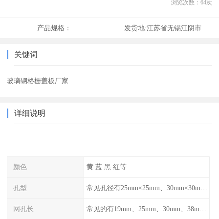
浏览次数：
64
次
产品规格：
发货地:
江苏省无锡江阴市
关键词
玻璃钢格栅盖板厂家
详细说明
颜色
黄 蓝 黑 红等
孔型
常见孔径有25mm×25mm、30mm×30mm、38mm×38mm等,
网孔长
常见的有19mm、25mm、30mm、38mm和50mm等