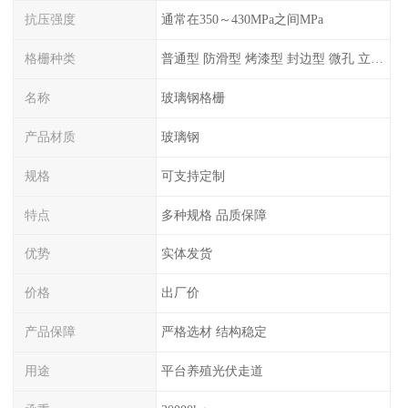
抗压强度
通常在350～430MPa之间MPa
格栅种类
普通型 防滑型 ‌烤漆型 封边型 ‌微孔 立体 加砂覆面型 平面型
名称
玻璃钢格栅
产品材质
玻璃钢
规格
可支持定制
特点
多种规格 品质保障
优势
实体发货
价格
出厂价
产品保障
严格选材 结构稳定
用途
平台养殖光伏走道