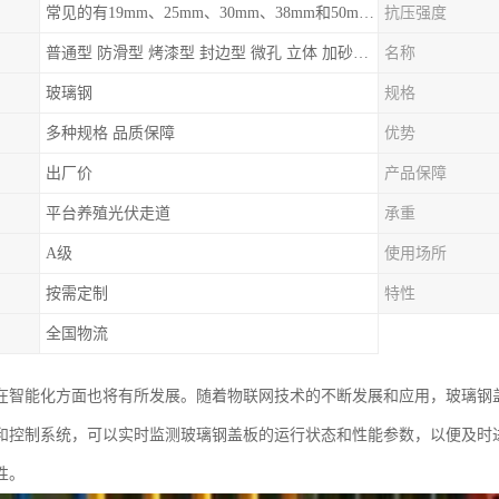
常见的有19mm、25mm、30mm、38mm和50mm等
抗压强度
普通型 防滑型 ‌烤漆型 封边型 ‌微孔 立体 加砂覆面型 平面型
名称
玻璃钢
规格
多种规格 品质保障
优势
出厂价
产品保障
平台养殖光伏走道
承重
A级
使用场所
按需定制
特性
全国物流
在智能化方面也将有所发展。随着物联网技术的不断发展和应用，玻璃钢
和控制系统，可以实时监测玻璃钢盖板的运行状态和性能参数，以便及时
性。