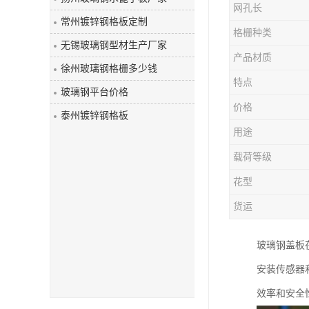
网孔长
玻璃钢盖板
常州镀锌钢格板定制
格栅种类
无锡玻璃钢型材生产厂家
产品材质
徐州玻璃钢格栅多少钱
特点
玻璃钢平台价格
价格
泰州镀锌钢格板
用途
载荷等级
花型
货运
玻璃钢盖板
安装传感器
效率和安全