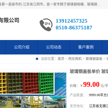
江阴市翔鼎复合材料有限公司,位于美丽富饶的中国经济百强县第一县级市的-江苏省江阴市，是一家专精于玻璃钢格栅、玻璃钢新材料,镀锌钢格板，机械设备生产制造及研发的科技型企业；公司产品已销往了世界多个国家和地区，公司人决心加倍努力愿与广大社会同仁精诚合作共创辉煌！
有限公司
13912457325
0510-86375187
公司介绍
公司动态
客户案例
当前位置：
首页
>
供应商机
>
玻璃钢盖板
>
玻璃钢盖板单价 玻
99.00
价格：￥
元/
产品数量：
9999.00平
发货地址：
江苏省无锡