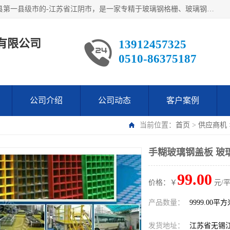
江阴市翔鼎复合材料有限公司,位于美丽富饶的中国经济百强县第一县级市的-江苏省江阴市，是一家专精于玻璃钢格栅、玻璃钢新材料,镀锌钢格板，机械设备生产制造及研发的科技型企业；公司产品已销往了世界多个国家和地区，公司人决心加倍努力愿与广大社会同仁精诚合作共创辉煌！
有限公司
13912457325
0510-86375187
公司介绍
公司动态
客户案例
当前位置：
首页
>
供应商机
手糊玻璃钢盖板 玻
99.00
价格：￥
元/
产品数量：
9999.00平
发货地址：
江苏省无锡