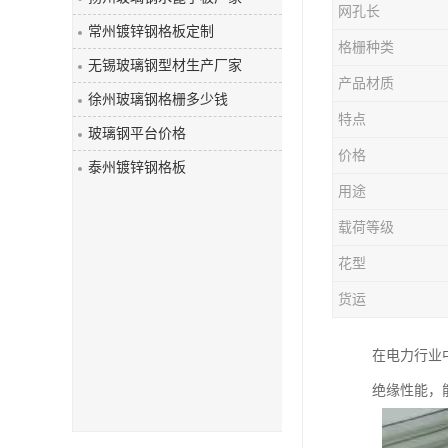
网孔长
玻璃钢盖板
常州镀锌钢格板定制
格栅种类
无锡玻璃钢型材生产厂家
产品材质
徐州玻璃钢格栅多少钱
特点
玻璃钢平台价格
价格
泰州镀锌钢格板
用途
载荷等级
花型
货运
在电力行业
绝缘性能，