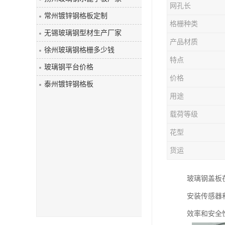
网孔长
玻璃钢盖板
常州镀锌钢格板定制
格栅种类
无锡玻璃钢型材生产厂家
产品材质
徐州玻璃钢格栅多少钱
特点
玻璃钢平台价格
价格
泰州镀锌钢格板
用途
载荷等级
花型
货运
玻璃钢盖板
安装传感器
效率和安全