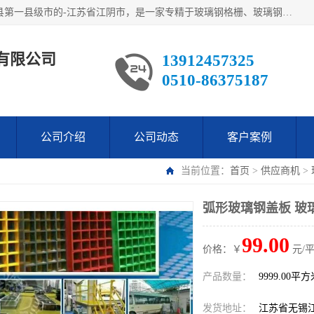
江阴市翔鼎复合材料有限公司,位于美丽富饶的中国经济百强县第一县级市的-江苏省江阴市，是一家专精于玻璃钢格栅、玻璃钢新材料,镀锌钢格板，机械设备生产制造及研发的科技型企业；公司产品已销往了世界多个国家和地区，公司人决心加倍努力愿与广大社会同仁精诚合作共创辉煌！
有限公司
13912457325
0510-86375187
公司介绍
公司动态
客户案例
当前位置：
首页
>
供应商机
>
弧形玻璃钢盖板 玻
99.00
价格：￥
元/
产品数量：
9999.00平
发货地址：
江苏省无锡