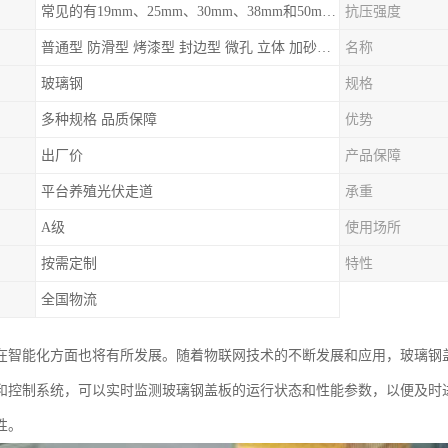
常见的有19mm、25mm、30mm、38mm和50mm等
抗压强度
普通型 防滑型 ‌烤漆型 封边型 ‌微孔 立体 加砂覆面型 平面型
名称
玻璃钢
规格
多种规格 品质保障
优势
出厂价
产品保障
平台养殖光伏走道
承重
A级
使用场所
按需定制
特性
全国物流
在智能化方面也将有所发展。随着物联网技术的不断发展和应用，玻璃钢
和控制系统，可以实时监测玻璃钢盖板的运行状态和性能参数，以便及时
性。