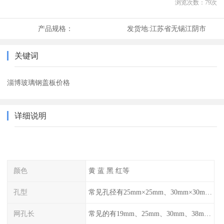
浏览次数：
79
次
产品规格：
发货地:
江苏省无锡江阴市
关键词
淄博玻璃钢盖板价格
详细说明
颜色
黄 蓝 黑 红等
孔型
常见孔径有25mm×25mm、30mm×30mm、38mm×38mm等,
网孔长
常见的有19mm、25mm、30mm、38mm和50mm等