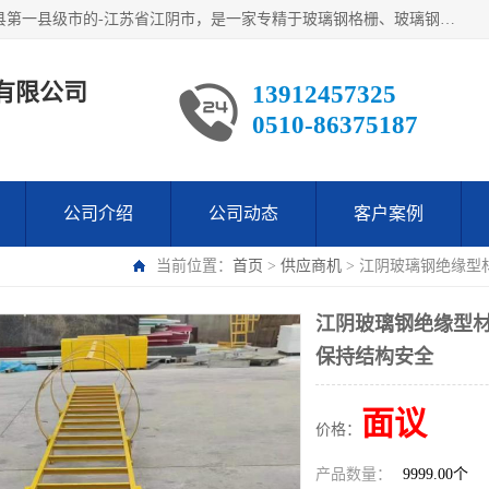
江阴市翔鼎复合材料有限公司,位于美丽富饶的中国经济百强县第一县级市的-江苏省江阴市，是一家专精于玻璃钢格栅、玻璃钢新材料,镀锌钢格板，机械设备生产制造及研发的科技型企业；公司产品已销往了世界多个国家和地区，公司人决心加倍努力愿与广大社会同仁精诚合作共创辉煌！
有限公司
13912457325
0510-86375187
公司介绍
公司动态
客户案例
当前位置：
首页
>
供应商机
> 江阴玻璃钢绝缘型
江阴玻璃钢绝缘型材
保持结构安全
面议
价格：
产品数量：
9999.00个