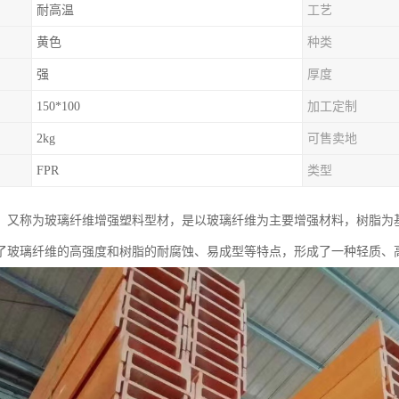
耐高温
工艺
黄色
种类
强
厚度
150*100
加工定制
2kg
可售卖地
FPR
类型
，又称为玻璃纤维增强塑料型材，是以玻璃纤维为主要增强材料，树脂为
了玻璃纤维的高强度和树脂的耐腐蚀、易成型等特点，形成了一种轻质、