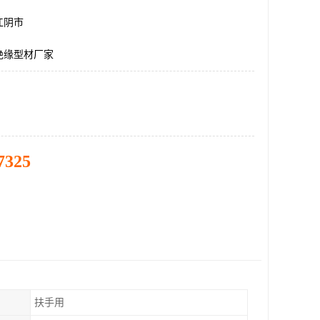
江阴市
绝缘型材厂家
7325
扶手用