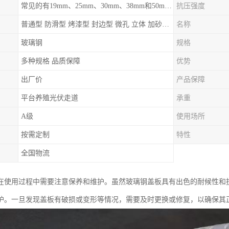
常见的有19mm、25mm、30mm、38mm和50mm等
抗压强度
普通型 防滑型 ‌烤漆型 封边型 ‌微孔 立体 加砂覆面型 平面型
名称
玻璃钢
规格
多种规格 品质保障
优势
出厂价
产品保障
平台养殖光伏走道
承重
A级
使用场所
按需定制
特性
全国物流
在使用过程中需要注意保养和维护。虽然玻璃钢盖板具有出色的耐候性和
护。一旦发现盖板有破损或变形等情况，需要及时更换或修复，以确保其