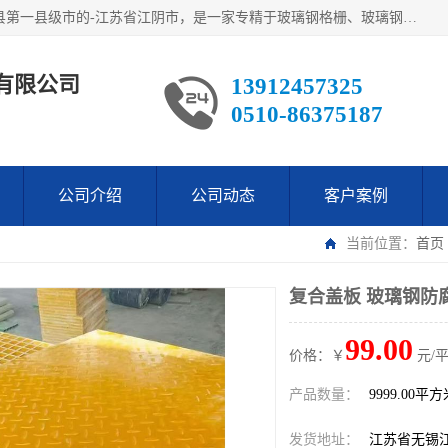
江阴市翔鼎复合材料有限公司,位于美丽富饶的中国经济百强县第一县级市的-江苏省江阴市，是一家专精于玻璃钢格栅、玻璃钢新材料,镀锌钢格板，机械设备生产制造及研发的科技型企业；公司产品已销往了世界多个国家和地区，公司人决心加倍努力愿与广大社会同仁精诚合作共创辉煌！
有限公司
13912457325
0510-86375187
公司介绍
公司动态
客户案例
当前位置：
首页
复合盖板 玻璃钢防
99.00
价格：￥
元/
产品数量：
9999.00平
发货地址：
江苏省无锡