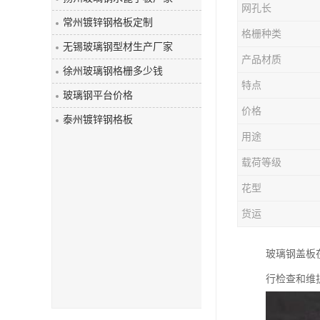
网孔长
玻璃钢盖板
常州镀锌钢格板定制
格栅种类
无锡玻璃钢型材生产厂家
产品材质
徐州玻璃钢格栅多少钱
特点
玻璃钢平台价格
价格
泰州镀锌钢格板
用途
载荷等级
花型
货运
玻璃钢盖板
行检查和维