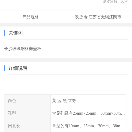
浏览次数：
60
次
产品规格：
发货地:
江苏省无锡江阴市
关键词
长沙玻璃钢格栅盖板
详细说明
颜色
黄 蓝 黑 红等
孔型
常见孔径有25mm×25mm、30mm×30mm、38mm×38mm等,
网孔长
常见的有19mm、25mm、30mm、38mm和50mm等