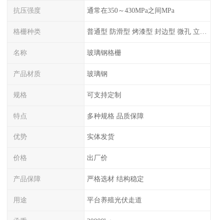
抗压强度
通常在350～430MPa之间MPa
格栅种类
普通型 防滑型 ‌烤漆型 封边型 ‌微孔 立体 加砂覆面型 平面型
名称
玻璃钢格栅
产品材质
玻璃钢
规格
可支持定制
特点
多种规格 品质保障
优势
实体发货
价格
出厂价
产品保障
严格选材 结构稳定
用途
平台养殖光伏走道