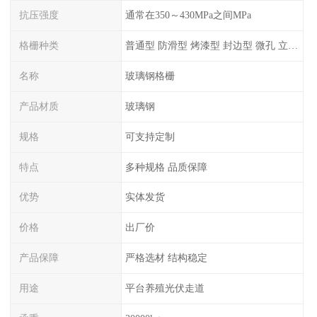
抗压强度
通常在350～430MPa之间MPa
格栅种类
普通型 防滑型 ‌烤漆型 封边型 ‌微孔 立体 加砂覆面型 平面型
名称
玻璃钢格栅
产品材质
玻璃钢
规格
可支持定制
特点
多种规格 品质保障
优势
实体发货
价格
出厂价
产品保障
严格选材 结构稳定
用途
平台养殖光伏走道