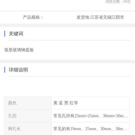
浏览次数：
69
次
产品规格：
发货地:
江苏省无锡江阴市
关键词
弧形玻璃钢盖板
详细说明
颜色
黄 蓝 黑 红等
孔型
常见孔径有25mm×25mm、30mm×30mm、38mm×38mm等,
网孔长
常见的有19mm、25mm、30mm、38mm和50mm等