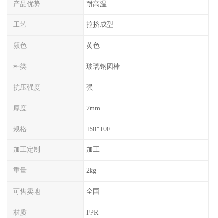
产品优势
耐高温
工艺
拉挤成型
颜色
黄色
种类
玻璃钢圆棒
抗压强度
强
厚度
7mm
规格
150*100
加工定制
加工
重量
2kg
可售卖地
全国
材质
FPR