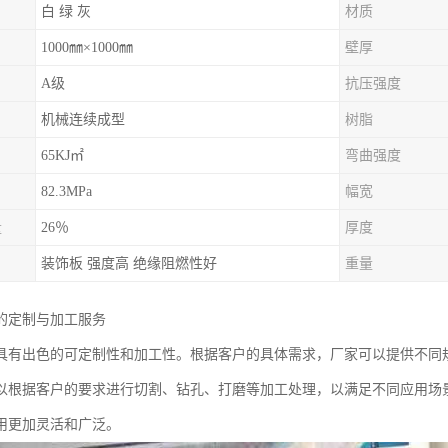
白 绿 灰
材质
1000㎜×1000㎜
壁厚
A级
抗压强度
机械连续成型
树脂
65KJ㎡
弯曲强度
82.3MPa
幅宽
量
26％
厚度
装饰板 强度高 绝缘阻燃性好
重量
的定制与加工服务
具有出色的可定制性和加工性。根据客户的具体需求，厂家可以提供不同
以根据客户的要求进行切割、钻孔、打磨等加工处理，以满足不同应用场
用更加灵活和广泛。