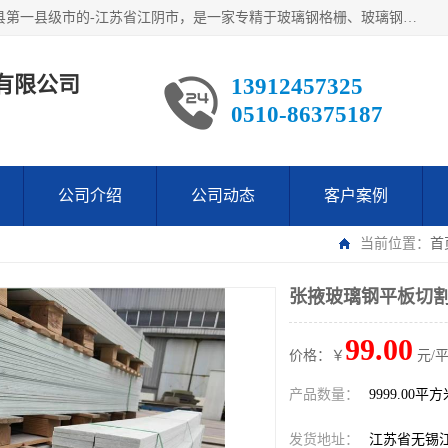
江阴市翔鼎复合材料有限公司,位于美丽富饶的中国经济百强县第一县级市的-江苏省江阴市，是一家专精于玻璃钢格栅、玻璃钢新材料,镀锌钢格板，机械设备生产制造及研发的科技型企业；公司产品已销往了世界多个国家和地区，公司人决心加倍努力愿与广大社会同仁精诚合作共创辉煌！
有限公司
13912457325
0510-86375187
公司介绍
公司动态
客户案例
当前位置：
首
张掖玻璃钢平板切割
99.00
价格：￥
元/
产品数量：
9999.00平
发货地址：
江苏省无锡