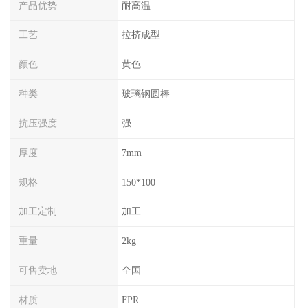
产品优势
耐高温
工艺
拉挤成型
颜色
黄色
种类
玻璃钢圆棒
抗压强度
强
厚度
7mm
规格
150*100
加工定制
加工
重量
2kg
可售卖地
全国
材质
FPR