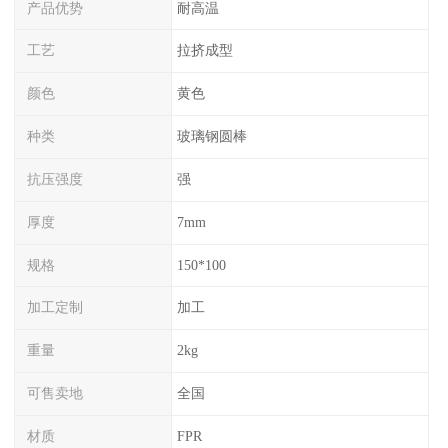
产品优势
耐高温
工艺
拉挤成型
颜色
黄色
种类
玻璃钢圆棒
抗压强度
强
厚度
7mm
规格
150*100
加工定制
加工
重量
2kg
可售卖地
全国
材质
FPR