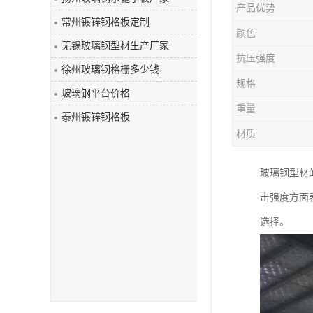
产品优势
玻璃钢盖板
常州镀锌钢格板定制
颜色
无锡玻璃钢型材生产厂家
抗压强度
徐州玻璃钢格栅多少钱
规格
玻璃钢平台价格
重量
泰州镀锌钢格板
材质
玻璃钢型材
击强度方面
选择。