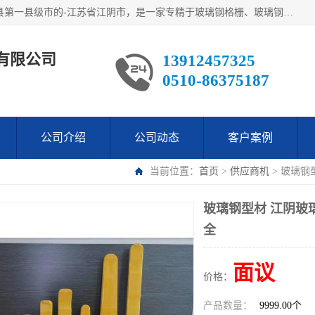
江阴市翔鼎复合材料有限公司,位于美丽富饶的中国经济百强县第一县级市的-江苏省江阴市，是一家专精于玻璃钢格栅、玻璃钢新材料,镀锌钢格板，机械设备生产制造及研发的科技型企业；公司产品已销往了世界多个国家和地区，公司人决心加倍努力愿与广大社会同仁精诚合作共创辉煌！
有限公司
13912457325
0510-86375187
公司介绍
公司动态
客户案例
当前位置：
首页
>
供应商机
> 玻璃钢
玻璃钢型材 江阴玻
全
面议
价格：
产品数量：
9999.00个