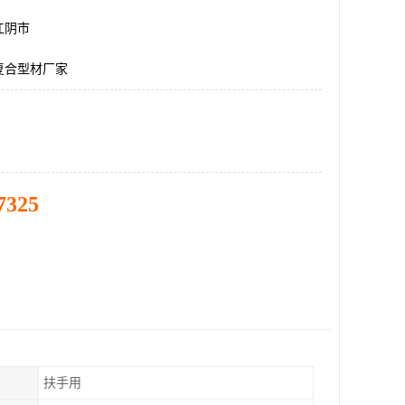
江阴市
复合型材厂家
7325
扶手用