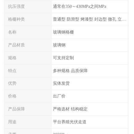
抗压强度
通常在350～430MPa之间MPa
格栅种类
普通型 防滑型 ‌烤漆型 封边型 ‌微孔 立体 加砂覆面型 平面型
名称
玻璃钢格栅
产品材质
玻璃钢
规格
可支持定制
特点
多种规格 品质保障
优势
实体发货
价格
出厂价
产品保障
严格选材 结构稳定
用途
平台养殖光伏走道