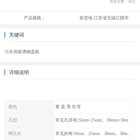
浏览次数：
46
次
产品规格：
发货地:
江苏省无锡江阴市
关键词
污水池玻璃钢盖板
详细说明
颜色
黄 蓝 黑 红等
孔型
常见孔径有25mm×25mm、30mm×30mm、38mm×38mm等,
网孔长
常见的有19mm、25mm、30mm、38mm和50mm等