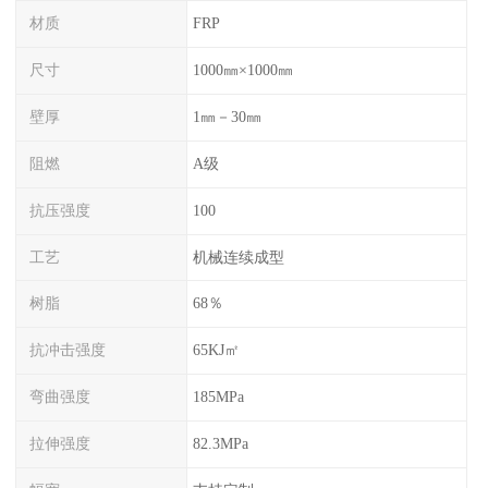
材质
FRP
尺寸
1000㎜×1000㎜
壁厚
1㎜－30㎜
阻燃
A级
抗压强度
100
工艺
机械连续成型
树脂
68％
抗冲击强度
65KJ㎡
弯曲强度
185MPa
拉伸强度
82.3MPa