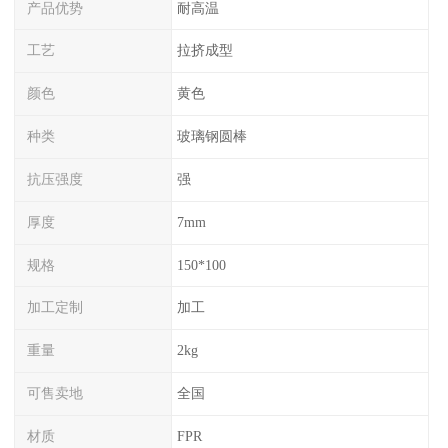
产品优势
耐高温
工艺
拉挤成型
颜色
黄色
种类
玻璃钢圆棒
抗压强度
强
厚度
7mm
规格
150*100
加工定制
加工
重量
2kg
可售卖地
全国
材质
FPR