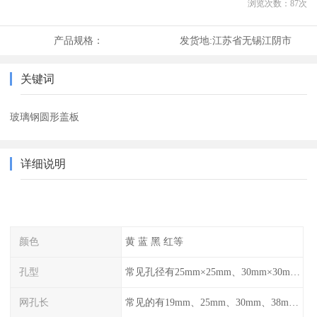
浏览次数：
87
次
产品规格：
发货地:
江苏省无锡江阴市
关键词
玻璃钢圆形盖板
详细说明
颜色
黄 蓝 黑 红等
孔型
常见孔径有25mm×25mm、30mm×30mm、38mm×38mm等,
网孔长
常见的有19mm、25mm、30mm、38mm和50mm等