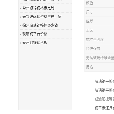
颜色
玻璃钢盖板
常州镀锌钢格板定制
尺寸
无锡玻璃钢型材生产厂家
阻燃
徐州玻璃钢格栅多少钱
工艺
玻璃钢平台价格
抗冲击强度
泰州镀锌钢格板
拉伸强度
无碱玻璃纤维含
用途
玻璃钢平板
玻璃钢平板
或遮阳板等
钢平板还具