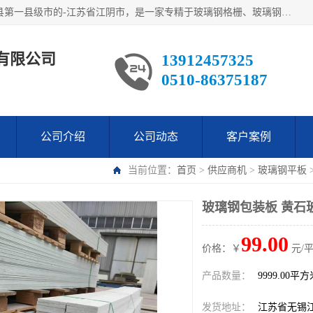
江阴市翔鼎复合材料有限公司,位于美丽富饶的中国经济百强县第一县级市的-江苏省江阴市，是一家专精于玻璃钢格栅、玻璃钢新材料,镀锌钢格板，机械设备生产制造及研发的科技型企业；公司产品已销往了世界多个国家和地区，公司人决心加倍努力愿与广大社会同仁精诚合作共创辉煌！
有限公司
13912457325
0510-86375187
公司介绍
公司动态
客户案例
当前位置：
首页
>
供应商机
>
玻璃钢平板
玻璃钢包装板 黄石
99.00
价格：￥
元/
产品数量：
9999.00平
发货地址：
江苏省无锡