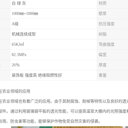
白 绿 灰
材质
1000㎜×1000㎜
壁厚
A级
抗压强度
机械连续成型
树脂
65KJ㎡
弯曲强度
82.3MPa
幅宽
量
26％
厚度
装饰板 强度高 绝缘阻燃性好
重量
在农业领域的应用
在农业领域也有着广泛的应用。由于其耐腐蚀、耐候等特性以及良好的透
部件。通过利用玻璃钢平板的透光性能，可以提高温室大棚内的光照强度
有雨、防虫害等功能，能够保护作物免受自然灾害的侵袭。