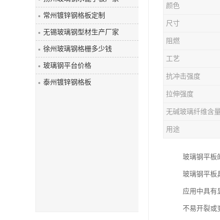
颜色
玻璃钢盖板
常州镀锌钢格板定制
尺寸
无锡玻璃钢型材生产厂家
阻燃
徐州玻璃钢格栅多少钱
工艺
玻璃钢平台价格
抗冲击强度
泰州镀锌钢格板
拉伸强度
无碱玻璃纤维含
用途
玻璃钢平板
玻璃钢平板
应用中具有
不易开裂或