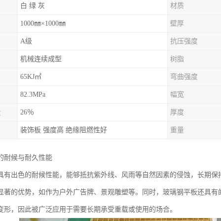
白 绿 灰
材质
1000㎜×1000㎜
壁厚
A级
抗压强度
机械连续成型
树脂
65KJ㎡
弯曲强度
82.3MPa
幅宽
量
26％
厚度
装饰板 强度高 绝缘阻燃性好
重量
的耐候与耐久性能
具有出色的耐候性能，能够抵抗紫外线、风雨等自然因素的侵蚀，长期保
显著的优势，如作为户外广告牌、景观雕塑等。同时，玻璃钢平板还具有
变形，因此被广泛应用于需要长期承受重载或使用的场合。