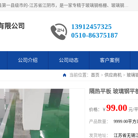
江阴市翔鼎复合材料有限公司,位于美丽富饶的中国经济百强县第一县级市的-江苏省江阴市，是一家专精于玻璃钢格栅、玻璃钢新材料,镀锌钢格板，机械设备生产制造及研发的科技型企业；公司产品已销往了世界多个国家和地区，公司人决心加倍努力愿与广大社会同仁精诚合作共创辉煌！
有限公司
13912457325
0510-86375187
公司介绍
公司动态
客户案例
当前位置：
首页
>
供应商机
>
玻璃
隔热平板 玻璃钢平
99.00
价格：￥
元/
产品数量：
9999.00平
发货地址：
江苏省无锡