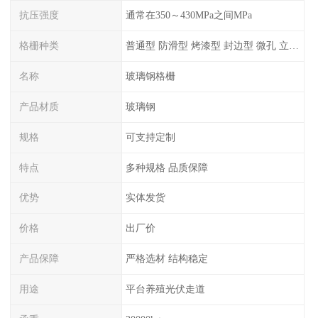
抗压强度
通常在350～430MPa之间MPa
格栅种类
普通型 防滑型 ‌烤漆型 封边型 ‌微孔 立体 加砂覆面型 平面型
名称
玻璃钢格栅
产品材质
玻璃钢
规格
可支持定制
特点
多种规格 品质保障
优势
实体发货
价格
出厂价
产品保障
严格选材 结构稳定
用途
平台养殖光伏走道