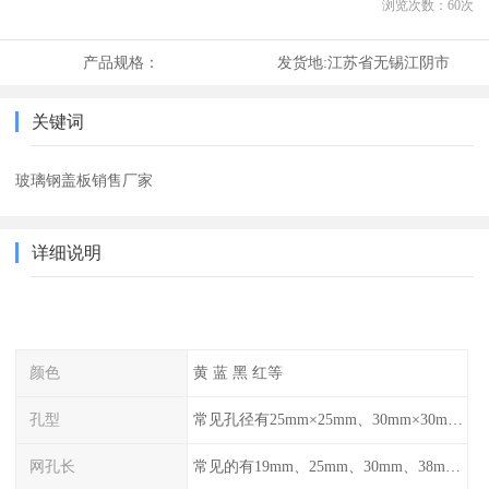
浏览次数：
60
次
产品规格：
发货地:
江苏省无锡江阴市
关键词
玻璃钢盖板销售厂家
详细说明
颜色
黄 蓝 黑 红等
孔型
常见孔径有25mm×25mm、30mm×30mm、38mm×38mm等,
网孔长
常见的有19mm、25mm、30mm、38mm和50mm等