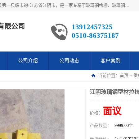
江阴市翔鼎复合材料有限公司,位于美丽富饶的中国经济百强县第一县级市的-江苏省江阴市，是一家专精于玻璃钢格栅、玻璃钢新材料,镀锌钢格板，机械设备生产制造及研发的科技型企业；公司产品已销往了世界多个国家和地区，公司人决心加倍努力愿与广大社会同仁精诚合作共创辉煌！
有限公司
13912457325
0510-86375187
公司介绍
公司动态
客户案例
当前位置：
首页
>
供
江阴玻璃钢型材拉挤
面议
价格：
产品数量：
9999.00个