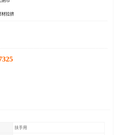
江阴市
型材拉挤
7325
扶手用