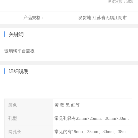
浏览次数：
50
次
产品规格：
发货地:
江苏省无锡江阴市
关键词
玻璃钢平台盖板
详细说明
颜色
黄 蓝 黑 红等
孔型
常见孔径有25mm×25mm、30mm×30mm、38mm×38mm等,
网孔长
常见的有19mm、25mm、30mm、38mm和50mm等