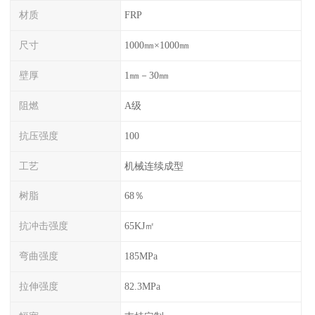
材质
FRP
尺寸
1000㎜×1000㎜
壁厚
1㎜－30㎜
阻燃
A级
抗压强度
100
工艺
机械连续成型
树脂
68％
抗冲击强度
65KJ㎡
弯曲强度
185MPa
拉伸强度
82.3MPa