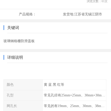
浏览次数：
61
次
产品规格：
发货地:
江苏省无锡江阴市
关键词
玻璃钢格栅防滑盖板
详细说明
颜色
黄 蓝 黑 红等
孔型
常见孔径有25mm×25mm、30mm×30mm、38mm×38mm等,
网孔长
常见的有19mm、25mm、30mm、38mm和50mm等