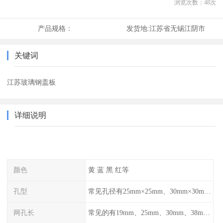
浏览次数：
48
次
产品规格：
发货地:
江苏省无锡江阴市
关键词
江苏玻璃钢盖板
详细说明
颜色
黄 蓝 黑 红等
孔型
常见孔径有25mm×25mm、30mm×30mm、38mm×38mm等,
网孔长
常见的有19mm、25mm、30mm、38mm和50mm等